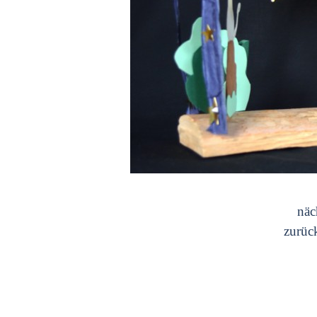
näc
zurüc